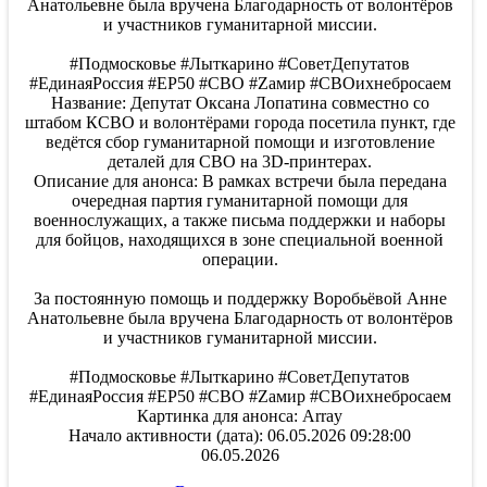
Анатольевне была вручена Благодарность от волонтёров
и участников гуманитарной миссии.
#Подмосковье #Лыткарино #СоветДепутатов
#ЕдинаяРоссия #ЕР50 #СВО #Zамир #СВОихнебросаем
Название: Депутат Оксана Лопатина совместно со
штабом КСВО и волонтёрами города посетила пункт, где
ведётся сбор гуманитарной помощи и изготовление
деталей для СВО на 3D-принтерах.
Описание для анонса: В рамках встречи была передана
очередная партия гуманитарной помощи для
военнослужащих, а также письма поддержки и наборы
для бойцов, находящихся в зоне специальной военной
операции.
За постоянную помощь и поддержку Воробьёвой Анне
Анатольевне была вручена Благодарность от волонтёров
и участников гуманитарной миссии.
#Подмосковье #Лыткарино #СоветДепутатов
#ЕдинаяРоссия #ЕР50 #СВО #Zамир #СВОихнебросаем
Картинка для анонса: Array
Начало активности (дата): 06.05.2026 09:28:00
06.05.2026