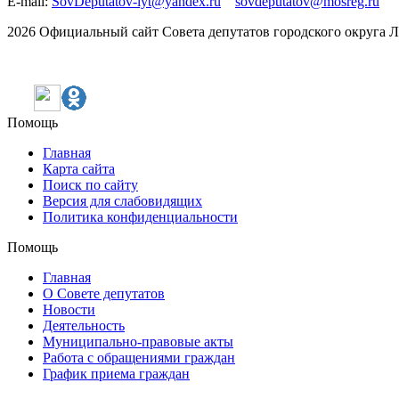
E-mail:
SovDeputatov-lyt@yandex.ru
sovdeputatov@mosreg.ru
2026 Официальный сайт Совета депутатов городского округа 
Помощь
Главная
Карта сайта
Поиск по сайту
Версия для слабовидящих
Политика конфиденциальности
Помощь
Главная
О Совете депутатов
Новости
Деятельность
Муниципально-правовые акты
Работа с обращениями граждан
График приема граждан